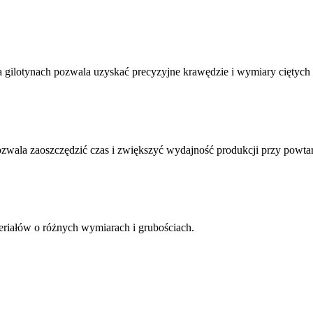
 na gilotynach pozwala uzyskać precyzyjne krawędzie i wymiary ciętyc
 pozwala zaoszczędzić czas i zwiększyć wydajność produkcji przy powt
eriałów o różnych wymiarach i grubościach.