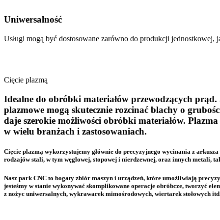
Uniwersalność
Usługi mogą być dostosowane zarówno do produkcji jednostkowej, j
CIĘCIE PLAZMĄ
Cięcie plazmą
Idealne do obróbki materiałów przewodzących prąd. 
plazmowe mogą skutecznie rozcinać blachy o gruboś
daje szerokie możliwości obróbki materiałów. Plazma u
w wielu branżach i zastosowaniach.
Cięcie plazmą wykorzystujemy głównie do precyzyjnego wycinania z arkusza
rodzajów stali, w tym węglowej, stopowej i nierdzewnej, oraz innych metali, ta
Nasz park CNC to bogaty zbiór maszyn i urządzeń, które umożliwiają precyz
jesteśmy w stanie wykonywać skomplikowane operacje obróbcze, tworzyć ele
z nożyc uniwersalnych, wykrawarek mimośrodowych, wiertarek stołowych itd. D