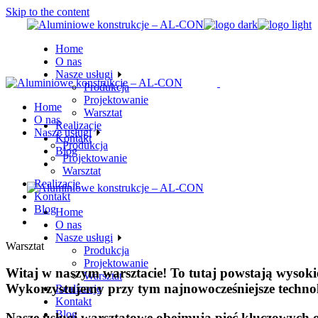
Skip to the content
Home
O nas
Nasze usługi
Produkcja
Projektowanie
Home
Warsztat
O nas
Realizacje
Nasze usługi
Kontakt
Produkcja
Blog
Projektowanie
Warsztat
Realizacje
Kontakt
Blog
Home
O nas
Nasze usługi
Warsztat
Produkcja
Projektowanie
Witaj w naszym warsztacie! To tutaj powstają wysoki
Warsztat
Wykorzystujemy przy tym najnowocześniejsze technolo
Realizacje
Kontakt
Blog
Nasze usługi warsztatowe obejmują pięć kluczowych 