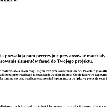
a pozwalają nam precyzyjnie przystosować materiały 
asowanie elementów fasad do Twojego projektu.
 materiałów, o czym mogli się nie raz przekonać nasi klienci. Powstałe jako a
zwłaszcza przy realizacji niestandardowych projektów. Cięcie laserowe zapewnia
 nam na szybszą realizację zamówień i gwarantują wyjątkową precyzję oraz j
definiowanych krawędzi, co jest kluczowe w produkcji elementów o sk