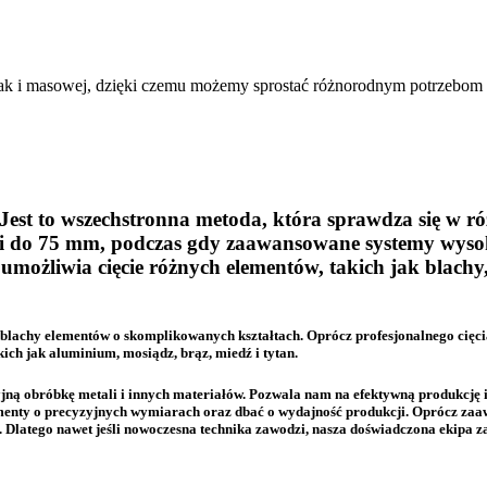
ak i masowej, dzięki czemu możemy sprostać różnorodnym potrzebom 
Jest to wszechstronna metoda, która sprawdza się w r
ci do 75 mm, podczas gdy zaawansowane systemy wyso
możliwia cięcie różnych elementów, takich jak blachy, k
 blachy elementów o skomplikowanych kształtach. Oprócz profesjonalnego cięc
kich jak aluminium, mosiądz, brąz, miedź i tytan.
yjną obróbkę metali i innych materiałów. Pozwala nam na efektywną produkcję 
menty o precyzyjnych wymiarach oraz dbać o wydajność produkcji. Oprócz zaa
latego nawet jeśli nowoczesna technika zawodzi, nasza doświadczona ekipa zaw