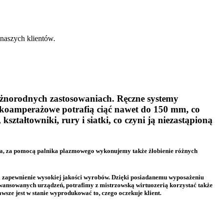
naszych klientów.
óżnorodnych zastosowaniach. Ręczne systemy
koamperażowe potrafią ciąć nawet do 150 mm, co
ształtowniki, rury i siatki, co czyni ją niezastąpioną
ia, za pomocą palnika plazmowego wykonujemy także żłobienie różnych
i zapewnienie wysokiej jakości wyrobów. Dzięki posiadanemu wyposażeniu
wansowanych urządzeń, potrafimy z mistrzowską wirtuozerią korzystać także
sze jest w stanie wyprodukować to, czego oczekuje klient.