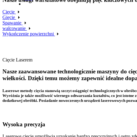
Cięcie
Gięcie
Spawanie
walcowanie
Wykończenie powierzchni
CIĘCIE LASEREM
Cięcie Laserem
Nasze zaawansowane technologicznie maszyny do cięci
wielkości. Dzięki temu możemy zapewnić idealne dop
Laserowe metody cięcia stanowią szczyt osiągnięć technologicznych w obróbce
Wyróżnia je także możliwość wiernego odtwarzania kształtów, co jest istotne 
dodatkowej obróbki. Posiadanie nowoczesnych urządzeń laserowowych pozwala
Wysoka precyzja
Laserowe cięcie umożliwia uzyskanie bardzo precyzyjnych i ostro z